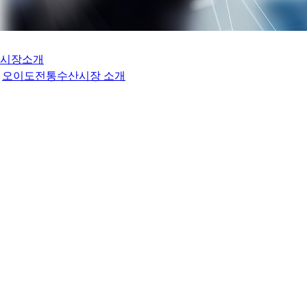
시장소개
오이도전통수산시장 소개
상인회 회장 인사말
연혁 및 조직도
오이도 프랜즈
오시는 길
점포안내
단지안내도(매장위치표기)
전체 점포 소개
업종별점포
활어/조개류/킹크랩/대게
젓갈/건어물/밑반찬