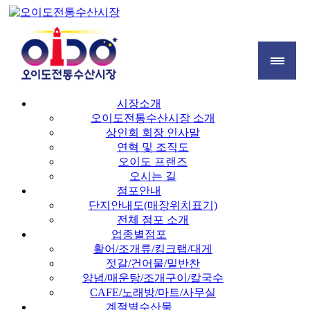
시장소개
오이도전통수산시장 소개
상인회 회장 인사말
연혁 및 조직도
오이도 프랜즈
오시는 길
점포안내
단지안내도(매장위치표기)
전체 점포 소개
업종별점포
활어/조개류/킹크랩/대게
젓갈/건어물/밑반찬
양념/매운탕/조개구이/칼국수
CAFE/노래방/마트/사무실
계절별수산물